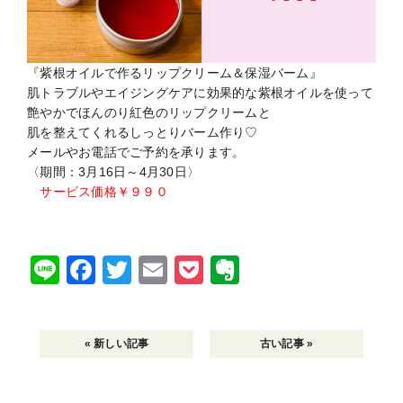
『紫根オイルで作るリップクリーム＆保湿バーム』
肌トラブルやエイジングケアに効果的な紫根オイルを使って
艶やかでほんのり紅色のリップクリームと
肌を整えてくれるしっとりバーム作り♡
メールやお電話でご予約を承ります。
〈期間：3月16日～4月30日〉
サービス価格￥９９０
Li
F
T
E
P
E
n
a
wi
m
o
v
e
c
tt
ai
c
er
« 新しい記事
古い記事 »
e
er
l
k
n
b
et
ot