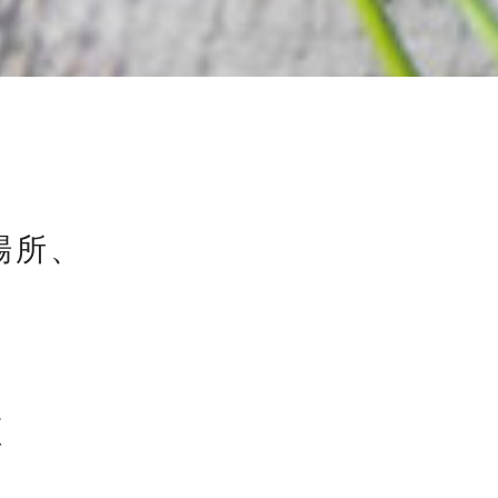
場所、
。
、