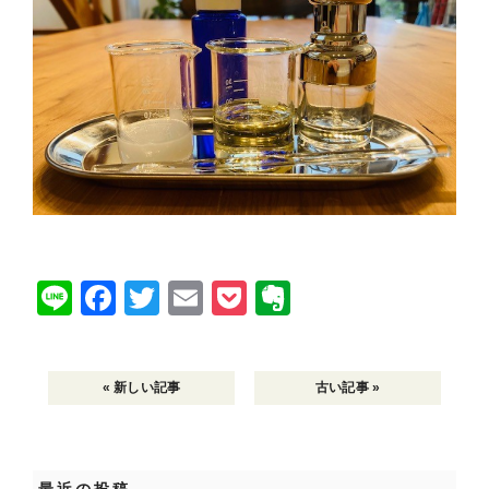
Li
F
T
E
P
E
n
a
wi
m
o
v
e
c
tt
ai
c
er
« 新しい記事
古い記事 »
e
er
l
k
n
b
et
ot
o
e
最近の投稿