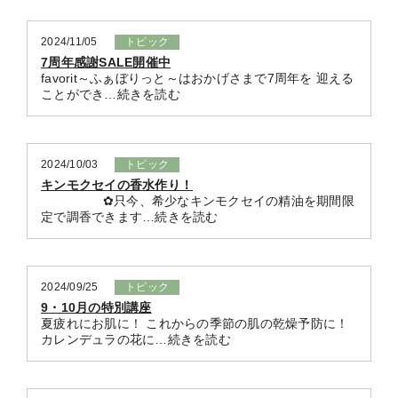
2024/11/05
トピック
7周年感謝SALE開催中
favorit～ふぁぼりっと～はおかげさまで7周年を 迎える
ことができ…続きを読む
2024/10/03
トピック
キンモクセイの香水作り！
✿只今、希少なキンモクセイの精油を期間限
定で調香できます…続きを読む
2024/09/25
トピック
9・10月の特別講座
夏疲れにお肌に！ これからの季節の肌の乾燥予防に！
カレンデュラの花に…続きを読む