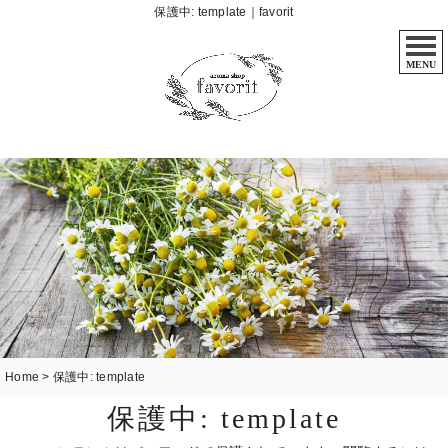
保護中: template｜favorit
MENU
Home
>
保護中: template
保護中: template